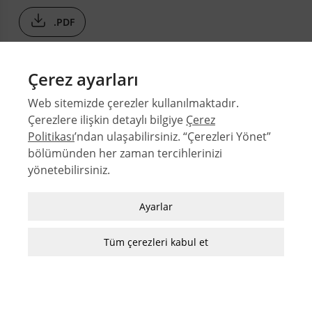
.PDF
Çerez ayarları
Web sitemizde çerezler kullanılmaktadır.
Çerezlere ilişkin detaylı bilgiye
Çerez
Politikası
’ndan ulaşabilirsiniz. “Çerezleri Yönet”
bölümünden her zaman tercihlerinizi
© 2026 Orta Doğu Teknik Üniversitesi Mimarlık Fakültesi
yönetebilirsiniz.
Sayılar
Zorunlu / Teknik Çerezler
Yazarlar
Ayarlar
Web sitesinde gezinmek, web sitesinin
Dizinler
özelliklerinden faydalanabilmek için kullanılan
Tüm çerezleri kabul et
MFD Yazı Kılavuzu
çerezler zorunlu/teknik çerezlerdir. Bu çerezler
MFD Görsel Hazırlama Kılavuzu
olmadan, websitesinden sağlanan temel
hizmetlerden faydalanılmaz.