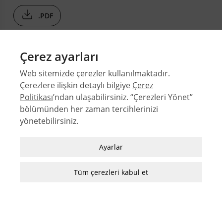
.PDF
Çerez ayarları
Web sitemizde çerezler kullanılmaktadır.
Çerezlere ilişkin detaylı bilgiye
Çerez
Politikası
’ndan ulaşabilirsiniz. “Çerezleri Yönet”
bölümünden her zaman tercihlerinizi
© 2026 Orta Doğu Teknik Üniversitesi Mimarlık Fakültesi
yönetebilirsiniz.
Sayılar
Zorunlu / Teknik Çerezler
Yazarlar
Ayarlar
Web sitesinde gezinmek, web sitesinin
Dizinler
özelliklerinden faydalanabilmek için kullanılan
Tüm çerezleri kabul et
MFD Yazı Kılavuzu
çerezler zorunlu/teknik çerezlerdir. Bu çerezler
MFD Görsel Hazırlama Kılavuzu
olmadan, websitesinden sağlanan temel
hizmetlerden faydalanılmaz.