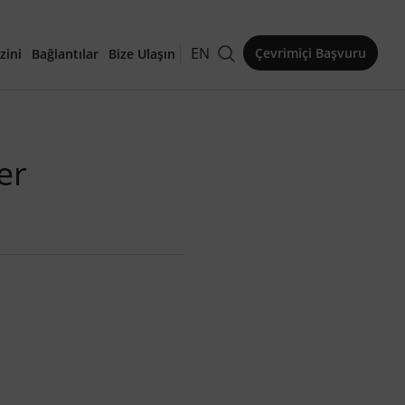
EN
Çevrimiçi Başvuru
zini
Bağlantılar
Bize Ulaşın
kaleler
er