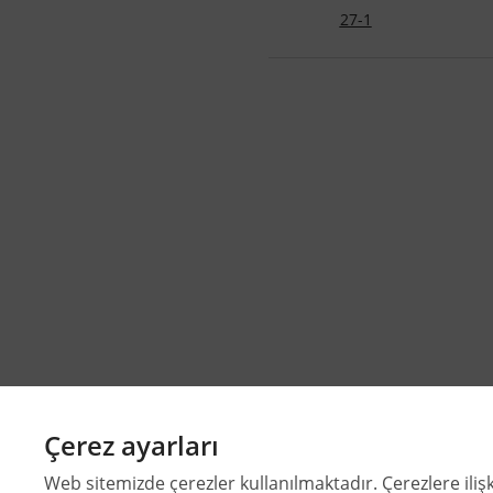
27-1
Çerez ayarları
Web sitemizde çerezler kullanılmaktadır. Çerezlere ilişk