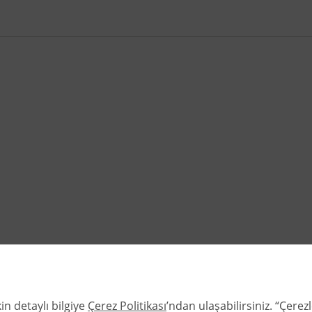
in detaylı bilgiye
Çerez Politikası
’ndan ulaşabilirsiniz. “Çere