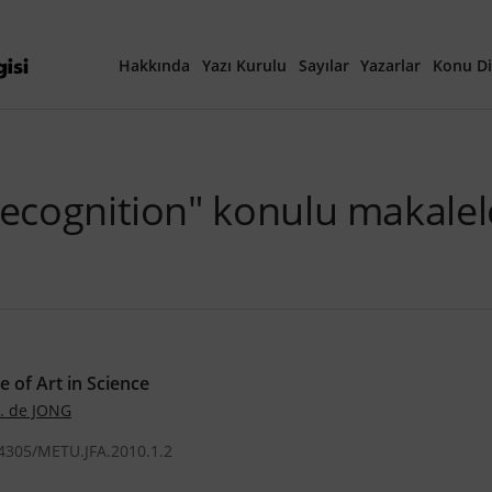
Hakkında
Yazı Kurulu
Sayılar
Yazarlar
Konu Di
Yayına Hazırlanan Ma
recognition" konulu makalel
Güncel Sayı
Tüm Sayılar
40. Yıl Özel Sayısı
e of Art in Science
. de JONG
.4305/METU.JFA.2010.1.2