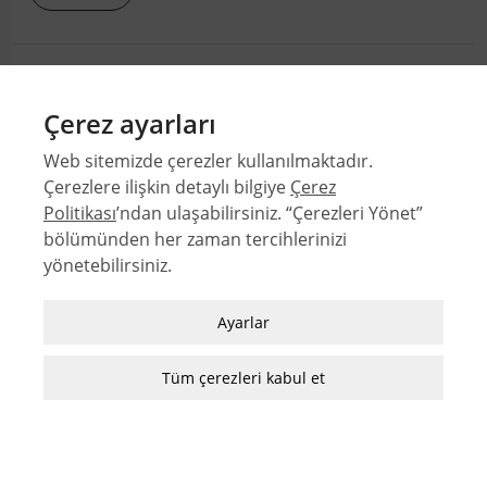
Çerez ayarları
Web sitemizde çerezler kullanılmaktadır.
Çerezlere ilişkin detaylı bilgiye
Çerez
Politikası
’ndan ulaşabilirsiniz. “Çerezleri Yönet”
bölümünden her zaman tercihlerinizi
© 2026 Orta Doğu Teknik Üniversitesi Mimarlık Fakültesi
yönetebilirsiniz.
Sayılar
Zorunlu / Teknik Çerezler
Yazarlar
Ayarlar
Web sitesinde gezinmek, web sitesinin
Dizinler
özelliklerinden faydalanabilmek için kullanılan
Tüm çerezleri kabul et
MFD Yazı Kılavuzu
çerezler zorunlu/teknik çerezlerdir. Bu çerezler
MFD Görsel Hazırlama Kılavuzu
olmadan, websitesinden sağlanan temel
hizmetlerden faydalanılmaz.