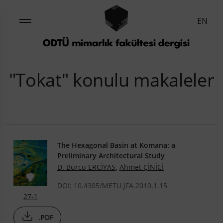
EN
"Tokat" konulu makaleler
The Hexagonal Basin at Komana: a
Preliminary Architectural Study
D. Burcu ERCİYAS
,
Ahmet ÇİNİCİ
DOI: 10.4305/METU.JFA.2010.1.15
27-1
.PDF