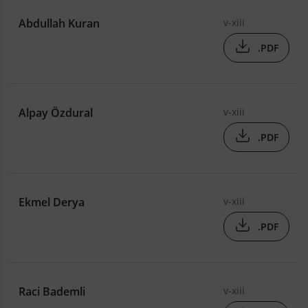
Abdullah Kuran
v-xiii
.PDF
Alpay Özdural
v-xiii
.PDF
Ekmel Derya
v-xiii
.PDF
Raci Bademli
v-xiii