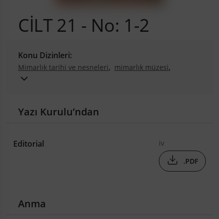
CİLT 21 - No: 1-2
Konu Dizinleri:
,
,
Mimarlık tarihi ve nesneleri
mimarlık müzesi
,
,
,
mimarlık merkezi
yapı tanıtımı
CCA (KKM)
,
,
koleksiyon
Nicosia
,
,
education buildings in 19th century
medrese
Yazı Kurulu’ndan
,
,
colonial architecture
Japanese aesthetics
,
,
Tadao Ando
experience and architecture
,
,
,
,
Zen garden
hamam
Ottoman baths
Greece
Editorial
iv
Ottoman public buildings
.PDF
Anma