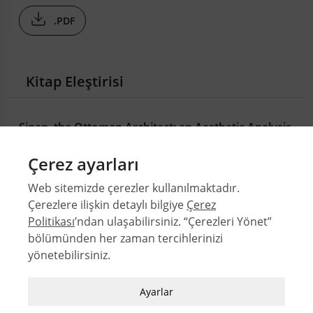
.PDF
Kitap Eleştirisi
Sinan, the Ottoman Architect: an Aesthetic Analysis
Joseph MARGOLIS
Çerez ayarları
111-113
Web sitemizde çerezler kullanılmaktadır.
.PDF
Çerezlere ilişkin detaylı bilgiye
Çerez
Politikası
’ndan ulaşabilirsiniz. “Çerezleri Yönet”
bölümünden her zaman tercihlerinizi
© 2026 Orta Doğu Teknik Üniversitesi Mimarlık Fakültesi
yönetebilirsiniz.
Sayılar
Zorunlu / Teknik Çerezler
Yazarlar
Ayarlar
Web sitesinde gezinmek, web sitesinin
Dizinler