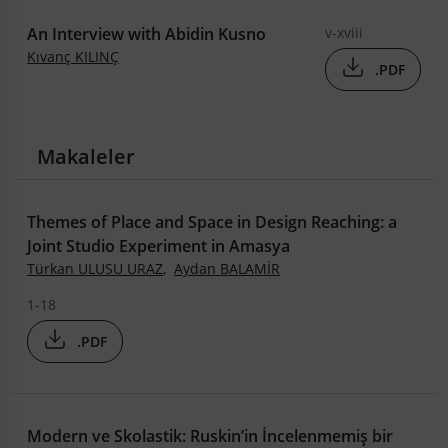
An Interview with Abidin Kusno
v-xviii
Kıvanç KILINÇ
.PDF
Makaleler
Themes of Place and Space in Design Reaching: a
Joint Studio Experiment in Amasya
Türkan ULUSU URAZ
,
Aydan BALAMİR
1-18
.PDF
Modern ve Skolastik: Ruskin’in İncelenmemiş bir