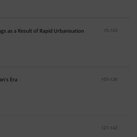
s as a Result of Rapid Urbanisation
75-103
an's Era
105-126
127-142