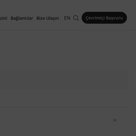
EN
Çevrimiçi Başvuru
zini
Bağlantılar
Bize Ulaşın
kaleler
iv