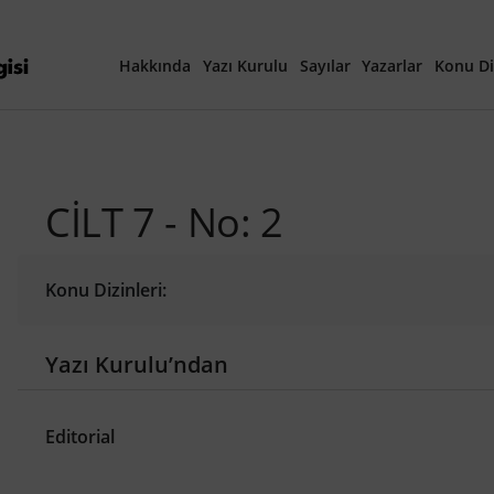
Hakkında
Yazı Kurulu
Sayılar
Yazarlar
Konu Di
Yayına Hazırlanan Ma
CİLT 7 - No: 2
Güncel Sayı
Tüm Sayılar
Konu Dizinleri:
40. Yıl Özel Sayısı
Yazı Kurulu’ndan
Editorial