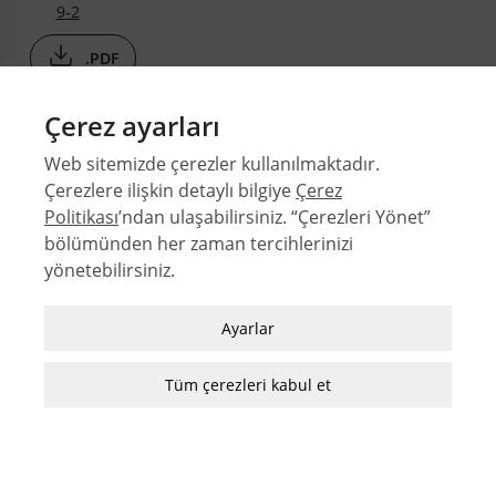
9-2
.PDF
Çerez ayarları
Web sitemizde çerezler kullanılmaktadır.
Çerezlere ilişkin detaylı bilgiye
Çerez
Politikası
’ndan ulaşabilirsiniz. “Çerezleri Yönet”
bölümünden her zaman tercihlerinizi
© 2026 Orta Doğu Teknik Üniversitesi Mimarlık Fakültesi
yönetebilirsiniz.
Sayılar
Zorunlu / Teknik Çerezler
Yazarlar
Ayarlar
Web sitesinde gezinmek, web sitesinin
Dizinler
özelliklerinden faydalanabilmek için kullanılan
Tüm çerezleri kabul et
MFD Yazı Kılavuzu
çerezler zorunlu/teknik çerezlerdir. Bu çerezler
MFD Görsel Hazırlama Kılavuzu
olmadan, websitesinden sağlanan temel
hizmetlerden faydalanılmaz.