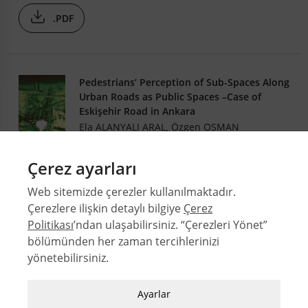
.PDF
Pedestrians’ Perception of Sub-Spaces Along
Urban Roads as Public Spaces –Case of
Eskişehir Road in Ankara
Ela ALANYALI ARAL
,
Özgen OSMAN
DEMİRBAŞ
32-1
Çerez ayarları
DOI: 10.4305/METU.JFA.2015.1.3
Web sitemizde çerezler kullanılmaktadır.
.PDF
Çerezlere ilişkin detaylı bilgiye
Çerez
Politikası
’ndan ulaşabilirsiniz. “Çerezleri Yönet”
bölümünden her zaman tercihlerinizi
yönetebilirsiniz.
© 2026 Orta Doğu Teknik Üniversitesi Mimarlık Fakültesi
Sayılar
Zorunlu / Teknik Çerezler
Ayarlar
Yazarlar