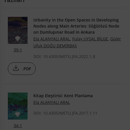
Urbanity in the Open Spaces in Developing
Nodes along Main Arteries: Söğütözü Node
on Dumlupınar Road in Ankara
Ela ALANYALI ARAL
,
Fulay UYSAL BİLGE
,
Güler
Ufuk DOĞU DEMİRBAŞ
39-1
DOI: 10.4305/METU.JFA.2022.1.8
.PDF
Kitap Eleştirisi: Kent Planlama
Ela ALANYALI ARAL
DOI: 10.4305/METU.JFA.2017.1.11
34-1