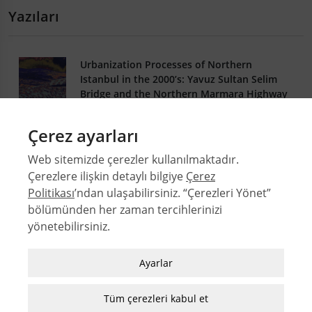
Yazıları
Urbanization Processes of Northern
Istanbul in the 2000’s: Yavuz Sultan Selim
Bridge and the Northern Marmara Highway
Evren AYSEV
Çerez ayarları
DOI: 10.4305/METU.JFA.2022.1.7
39-1
Web sitemizde çerezler kullanılmaktadır.
.PDF
Çerezlere ilişkin detaylı bilgiye
Çerez
Politikası
’ndan ulaşabilirsiniz. “Çerezleri Yönet”
bölümünden her zaman tercihlerinizi
yönetebilirsiniz.
© 2026 Orta Doğu Teknik Üniversitesi Mimarlık Fakültesi
Sayılar
Zorunlu / Teknik Çerezler
Ayarlar
Yazarlar
Web sitesinde gezinmek, web sitesinin
Dizinler
özelliklerinden faydalanabilmek için kullanılan
Tüm çerezleri kabul et
MFD Yazı Kılavuzu