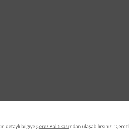
in detaylı bilgiye
Çerez Politikası
’ndan ulaşabilirsiniz. “Çere