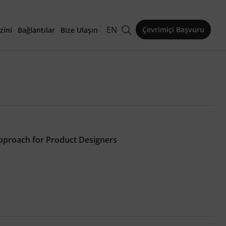
EN
Çevrimiçi Başvuru
zini
Bağlantılar
Bize Ulaşın
kaleler
Approach for Product Designers