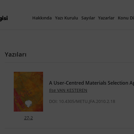
Hakkında
Yazı Kurulu
Sayılar
Yazarlar
Konu Di
Yayına Hazırlanan Ma
Yazıları
Güncel Sayı
Tüm Sayılar
A User-Centred Materials Selection 
40. Yıl Özel Sayısı
Ilse VAN KESTEREN
DOI: 10.4305/METU.JFA.2010.2.18
27-2