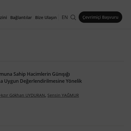
EN
Çevrimiçi Başvuru
zini
Bağlantılar
Bize Ulaşın
kaleler
muna Sahip Hacimlerin Günışığı
a Uygun Değerlendirilmesine Yönelik
,
Hızır Gökhan UYDURAN
Şensin YAĞMUR