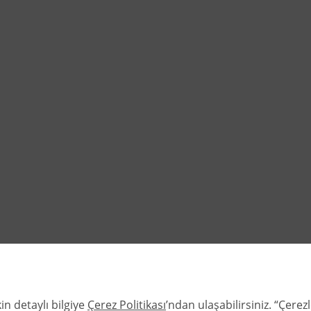
in detaylı bilgiye
Çerez Politikası
’ndan ulaşabilirsiniz. “Çere