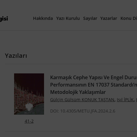
Hakkında
Yazı Kurulu
Sayılar
Yazarlar
Konu Di
Yayına Hazırlanan Ma
Yazıları
Güncel Sayı
Tüm Sayılar
Karmaşık Cephe Yapısı Ve Engel Duru
Performansının EN 17037 Standardı’n
40. Yıl Özel Sayısı
Metodolojik Yaklaşımlar
,
,
Gülçin Gülsüm KONUK TAŞTAN
Işıl İPLİK
DOI: 10.4305/METU.JFA.2024.2.6
41-2