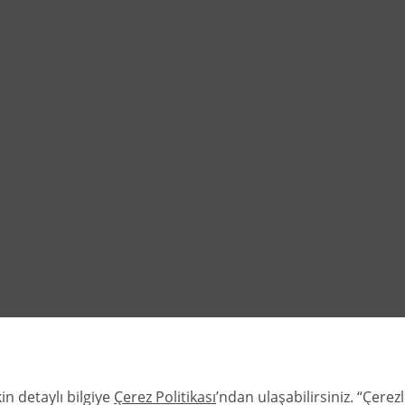
in detaylı bilgiye
Çerez Politikası
’ndan ulaşabilirsiniz. “Çere