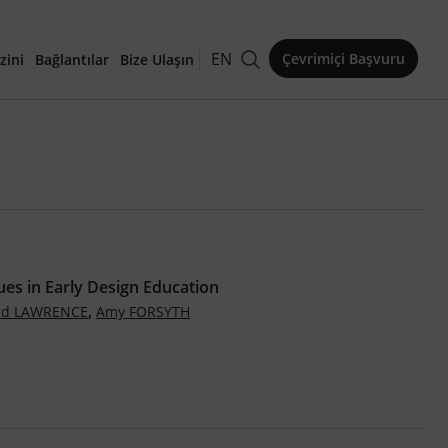
EN
Çevrimiçi Başvuru
zini
Bağlantılar
Bize Ulaşın
kaleler
es in Early Design Education
,
rd LAWRENCE
Amy FORSYTH