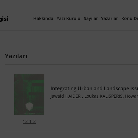
Hakkında
Yazı Kurulu
Sayılar
Yazarlar
Konu Di
Yayına Hazırlanan Ma
Yazıları
Güncel Sayı
Tüm Sayılar
Integrating Urban and Landscape Issu
40. Yıl Özel Sayısı
,
,
Jawaid HAIDER
Loukas KALISPERIS
Howa
12-1-2