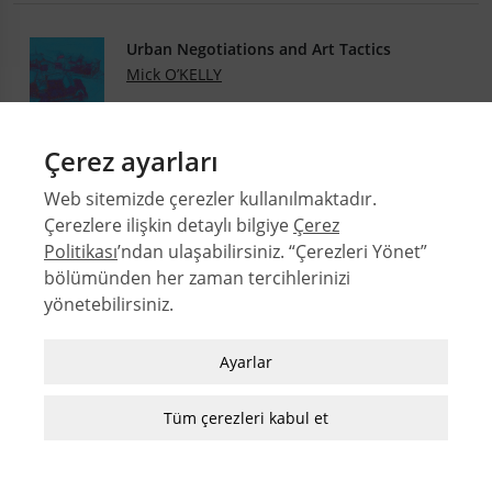
Urban Negotiations and Art Tactics
Mick O’KELLY
DOI: 10.4305/METU.JFA.2011.1.11
Çerez ayarları
28-1
Web sitemizde çerezler kullanılmaktadır.
.PDF
Çerezlere ilişkin detaylı bilgiye
Çerez
Politikası
’ndan ulaşabilirsiniz. “Çerezleri Yönet”
bölümünden her zaman tercihlerinizi
yönetebilirsiniz.
© 2026 Orta Doğu Teknik Üniversitesi Mimarlık Fakültesi
Sayılar
Zorunlu / Teknik Çerezler
Ayarlar
Yazarlar
Web sitesinde gezinmek, web sitesinin
Dizinler
özelliklerinden faydalanabilmek için kullanılan
Tüm çerezleri kabul et
MFD Yazı Kılavuzu
çerezler zorunlu/teknik çerezlerdir. Bu çerezler
MFD Görsel Hazırlama Kılavuzu
olmadan, websitesinden sağlanan temel