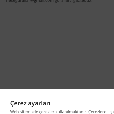
nesegurallar@gmail.com gurallar@gazi.edu.tr
Çerez ayarları
Web sitemizde çerezler kullanılmaktadır. Çerezlere ilişk