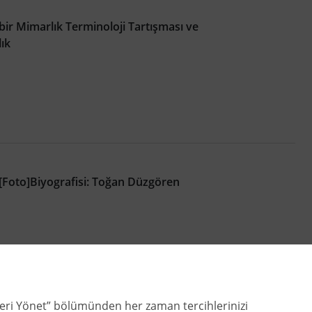
]: bir Mimarlık Terminoloji Tartışması ve
lık
Foto]Biyografisi: Toğan Düzgören
zleri Yönet” bölümünden her zaman tercihlerinizi