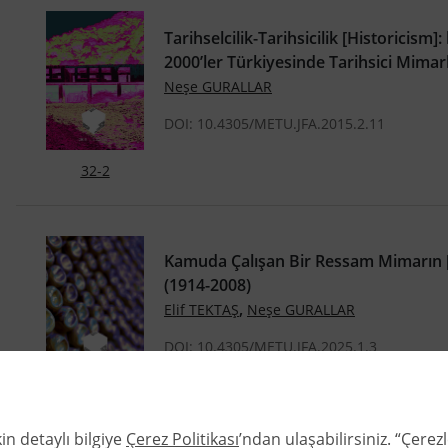
Tarihselcilik-Tarihsicilik [Historicism
2000’ler Türkiyesinde Tarihsici Mimar
Neşe GURALLAR
DOI: 10.4305/METU.JFA.2015.2.11
32-2
Kamuda Çalışan Bir Ressam Mimarın [
(1914-2008)
,
Elif TEKTAŞ
Neşe GURALLAR
DOI: 10.4305/METU.JFA.2025.1.3
42-1
in detaylı bilgiye
Çerez Politikası
’ndan ulaşabilirsiniz. “Çere