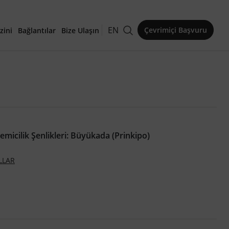
EN
Çevrimiçi Başvuru
zini
Bağlantılar
Bize Ulaşın
kaleler
Gemicilik Şenlikleri: Büyükada (Prinkipo)
LLAR