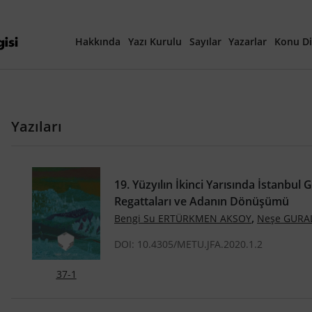
Hakkında
Yazı Kurulu
Sayılar
Yazarlar
Konu Di
Yayına Hazırlanan Ma
Yazıları
Güncel Sayı
Tüm Sayılar
19. Yüzyılın İkinci Yarısında İstanbul 
Regattaları ve Adanın Dönüşümü
40. Yıl Özel Sayısı
,
Bengi Su ERTÜRKMEN AKSOY
Neşe GURA
DOI: 10.4305/METU.JFA.2020.1.2
37-1