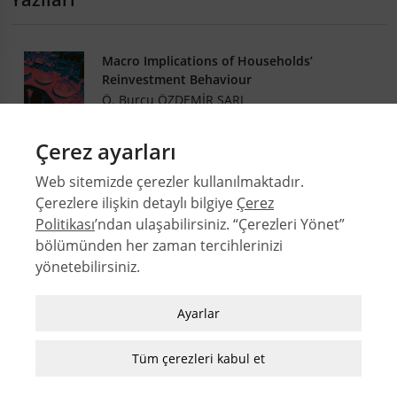
Macro Implications of Households’
Reinvestment Behaviour
Ö. Burcu ÖZDEMİR SARI
DOI: 10.4305/METU.JFA.2011.2.6
Çerez ayarları
28-2
Web sitemizde çerezler kullanılmaktadır.
.PDF
Çerezlere ilişkin detaylı bilgiye
Çerez
Politikası
’ndan ulaşabilirsiniz. “Çerezleri Yönet”
bölümünden her zaman tercihlerinizi
© 2026 Orta Doğu Teknik Üniversitesi Mimarlık Fakültesi
yönetebilirsiniz.
Sayılar
Zorunlu / Teknik Çerezler
Yazarlar
Ayarlar
Web sitesinde gezinmek, web sitesinin
Dizinler
özelliklerinden faydalanabilmek için kullanılan
Tüm çerezleri kabul et
MFD Yazı Kılavuzu
çerezler zorunlu/teknik çerezlerdir. Bu çerezler
MFD Görsel Hazırlama Kılavuzu