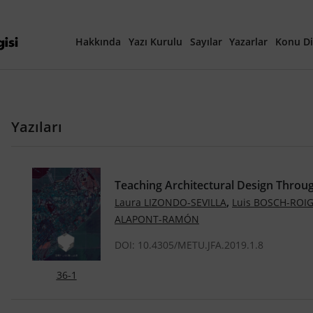
Hakkında
Yazı Kurulu
Sayılar
Yazarlar
Konu Di
Yayına Hazırlanan Ma
Yazıları
Güncel Sayı
Tüm Sayılar
Teaching Architectural Design Throug
,
Laura LIZONDO-SEVILLA
Luis BOSCH-ROI
40. Yıl Özel Sayısı
ALAPONT-RAMÓN
DOI: 10.4305/METU.JFA.2019.1.8
36-1