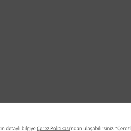
in detaylı bilgiye
Çerez Politikası
’ndan ulaşabilirsiniz. “Çere