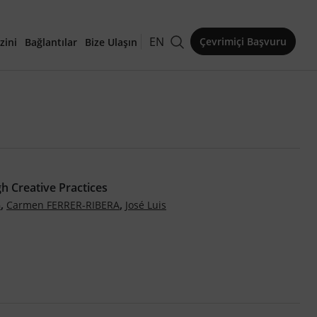
EN
Çevrimiçi Başvuru
zini
Bağlantılar
Bize Ulaşın
kaleler
h Creative Practices
,
,
G
Carmen FERRER-RIBERA
José Luis