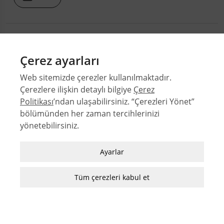
İnci Aslanoğlu için bir Mimarlık Tarihi Dizimi
Çerez ayarları
301
Web sitemizde çerezler kullanılmaktadır.
.PDF
Çerezlere ilişkin detaylı bilgiye
Çerez
Politikası
’ndan ulaşabilirsiniz. “Çerezleri Yönet”
bölümünden her zaman tercihlerinizi
yönetebilirsiniz.
© 2026 Orta Doğu Teknik Üniversitesi Mimarlık Fakültesi
Sayılar
Zorunlu / Teknik Çerezler
Ayarlar
Yazarlar
Web sitesinde gezinmek, web sitesinin
Dizinler
özelliklerinden faydalanabilmek için kullanılan
Tüm çerezleri kabul et
MFD Yazı Kılavuzu
çerezler zorunlu/teknik çerezlerdir. Bu çerezler
MFD Görsel Hazırlama Kılavuzu
olmadan, websitesinden sağlanan temel
hizmetlerden faydalanılmaz.