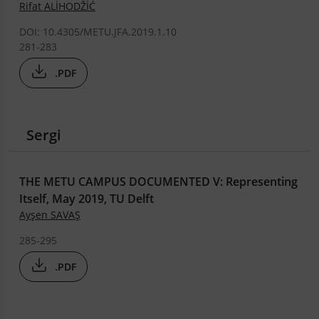
Rifat ALİHODŽİĆ
DOI: 10.4305/METU.JFA.2019.1.10
281-283
.PDF
Sergi
THE METU CAMPUS DOCUMENTED V: Representing
Itself, May 2019, TU Delft
Ayşen SAVAŞ
285-295
.PDF