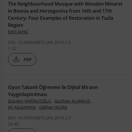
,
,
İtalyan Mimarlar
Raimondo D’Aronco
The Neighbourhood Mosque with Wooden Minaret
,
,
,
Annibale Rigotti
uluslararası sergi
place awareness
in Bosnia and Herzegovina from 16th and 17th
,
,
historical context
Aizanoi
Century: Four Examples of Restoration in Tuzla
,
,
architectural design education
cognitive operations
Region
,
,
spatial organisation
spatial segregation
Edin JAHIĆ
,
,
,
,
cultural aspects
houses design
privacy
land walls
DOI: 10.4305/METU.JFA.2019.1.6
,
,
,
,
urban fissure
urban edge
city walls
İstanbul
1-22
,
,
,
İstanbul-İshakpaşa
yangın
devrim
imar
.PDF
Oyun Tabanlı Öğrenme ile Dijital Mirasın
Yaygınlaştırılması
Güzden VARİNLİOĞLU
,
Gazihan ALANKUŞ
,
Ali ASLANKAN
,
Gökhan MURA
DOI: 10.4305/METU.JFA.2018.2.9
23-40