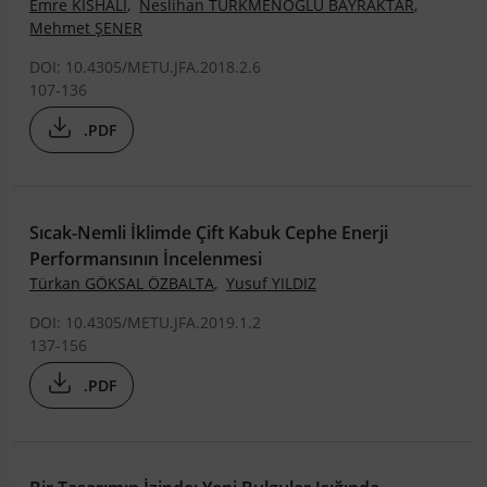
Emre KİSHALI
,
Neslihan TÜRKMENOĞLU BAYRAKTAR
,
Mehmet ŞENER
DOI: 10.4305/METU.JFA.2018.2.6
107-136
.PDF
Sıcak-Nemli İklimde Çift Kabuk Cephe Enerji
Performansının İncelenmesi
Türkan GÖKSAL ÖZBALTA
,
Yusuf YILDIZ
DOI: 10.4305/METU.JFA.2019.1.2
137-156
.PDF