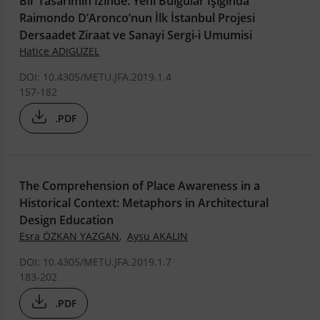
Bir Tasarımın İzinde: Yeni Bulgular Işığında
Raimondo D’Aronco’nun İlk İstanbul Projesi
Dersaadet Ziraat ve Sanayi Sergi-i Umumisi
Hatice ADIGÜZEL
DOI: 10.4305/METU.JFA.2019.1.4
157-182
.PDF
The Comprehension of Place Awareness in a
Historical Context: Metaphors in Architectural
Design Education
Esra ÖZKAN YAZGAN
,
Aysu AKALIN
DOI: 10.4305/METU.JFA.2019.1.7
183-202
.PDF