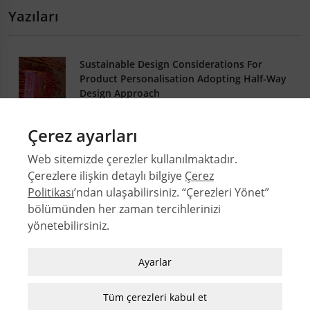
Yazıları
Sustainable Design Considerations For
Product Personalisation Adopting Half-Way
Design Approach
Ezgi OZAN AVCI
,
Çağla DOĞAN
Çerez ayarları
DOI: 10.4305/METU.JFA.2025.2.8
42-2
Web sitemizde çerezler kullanılmaktadır.
.PDF
Çerezlere ilişkin detaylı bilgiye
Çerez
Politikası
’ndan ulaşabilirsiniz. “Çerezleri Yönet”
bölümünden her zaman tercihlerinizi
yönetebilirsiniz.
© 2026 Orta Doğu Teknik Üniversitesi Mimarlık Fakültesi
Sayılar
Zorunlu / Teknik Çerezler
Ayarlar
Yazarlar
Web sitesinde gezinmek, web sitesinin
Dizinler
özelliklerinden faydalanabilmek için kullanılan
Tüm çerezleri kabul et
MFD Yazı Kılavuzu