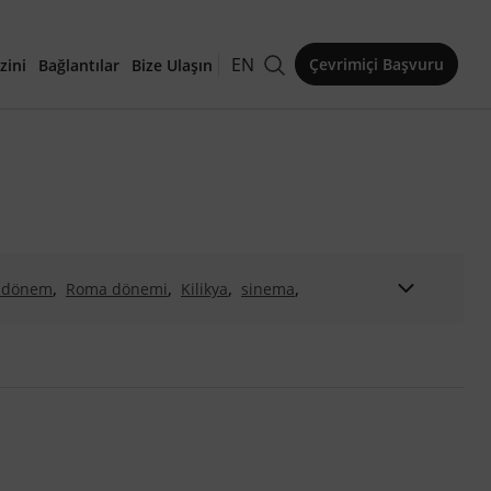
EN
Çevrimiçi Başvuru
zini
Bağlantılar
Bize Ulaşın
kaleler
,
,
,
,
k dönem
Roma dönemi
Kilikya
sinema
,
,
,
i
evolutionary architecture
philosophy of nature
,
,
,
rchitecture theory
kent tarihi
planlama tarihi
,
,
,
ar
RMSE
urban heat island
,
,
,
,
zoning legislation
surface temperature
kum
,
,
,
,
jyen söylemi
risk söylemi
cosmopolitanism
Moda
,
,
,
half-way design
product personalisation
,
,
nerative design research
Hakkâri