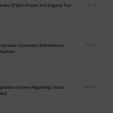
eories Of John Frazer And Eugene Tsui
51-70
 Haritalar Üzerinden Belirlenmesi:
71-104
Okuması
gislation System Regarding Urban
105-132
nbul