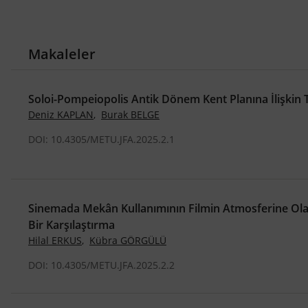
,
ahşap hasır köprüler
geleneksel yapım tek
,
party architecture
Republican People’s Pa
,
,
people’s houses
architect’s identity
Müre
Makaleler
endüstri mirası
Soloi-Pompeiopolis Antik Dönem Kent Planına İlişkin T
Deniz KAPLAN
,
Burak BELGE
DOI: 10.4305/METU.JFA.2025.2.1
Sinemada Mekân Kullanımının Filmin Atmosferine Olan
Bir Karşılaştırma
Hilal ERKUS
,
Kübra GÖRGÜLÜ
DOI: 10.4305/METU.JFA.2025.2.2