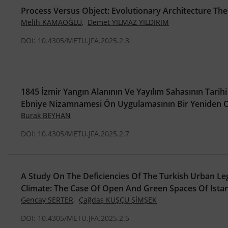
Process Versus Object: Evolutionary Architecture Th
Melih KAMAOĞLU
,
Demet YILMAZ YILDIRIM
DOI: 10.4305/METU.JFA.2025.2.3
1845 İzmir Yangın Alanının Ve Yayılım Sahasının Tarihi
Ebniye Nizamnamesi Ön Uygulamasının Bir Yeniden 
Burak BEYHAN
DOI: 10.4305/METU.JFA.2025.2.7
A Study On The Deficiencies Of The Turkish Urban Le
Climate: The Case Of Open And Green Spaces Of Ista
Gencay SERTER
,
Çağdaş KUŞÇU ŞİMŞEK
DOI: 10.4305/METU.JFA.2025.2.5