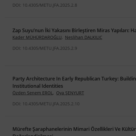
DOI: 10.4305/METU.JFA.2025.2.8
Zap Suyu’nun İki Yakasını Birleştiren Miras Yapıları: 
Kader MÜHÜRDAROĞLU
,
Neslihan DALKILIÇ
DOI: 10.4305/METU.JFA.2025.2.9
Party Architecture In Early Republican Turkey: Build
Institutional Identities
Özden Senem EROL
,
Oya ŞENYURT
DOI: 10.4305/METU.JFA.2025.2.10
Mürefte Şaraphanelerinin Mimari Özellikleri Ve Kültür