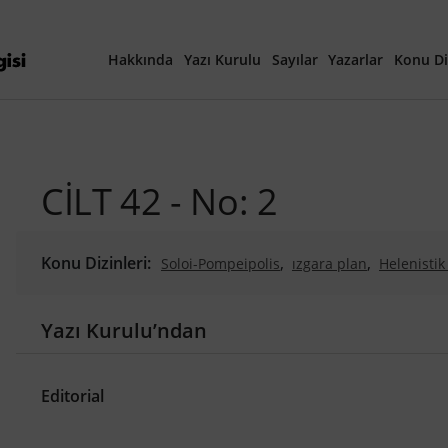
Hakkında
Yazı Kurulu
Sayılar
Yazarlar
Konu Di
Yayına Hazırlanan Ma
CİLT 42 - No: 2
Güncel Sayı
Tüm Sayılar
Konu Dizinleri:
,
,
Soloi-Pompeipolis
ızgara plan
Helenisti
,
,
kentsel mekân
atmosfer
mekânın üretim
40. Yıl Özel Sayısı
,
,
evolution theory
computational design
a
Yazı Kurulu’ndan
,
yinelemeli coğrafi-sabitleme
tarihi harital
,
open and green spaces
climate resilience
,
,
çocuk oyun alanı tasarımı
kum oyunu
hi
Editorial
,
,
urban transformation
planning
housing
,
,
sustainable design
product longevity
ge