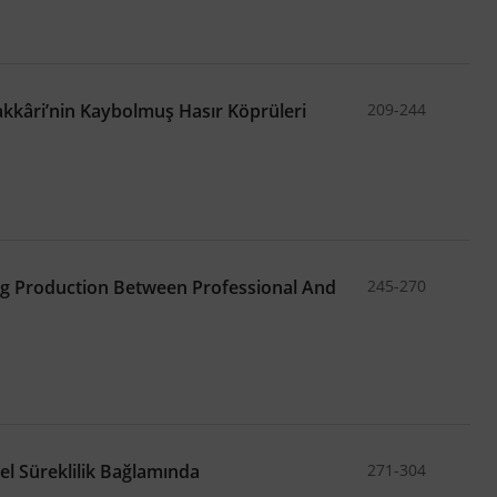
Hakkâri’nin Kaybolmuş Hasır Köprüleri
209-244
ing Production Between Professional And
245-270
el Süreklilik Bağlamında
271-304