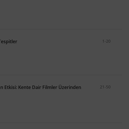
,
,
,
nikleri
koruma stratejileri
kültürel miras
,
,
rty (RPP)
architectural profession
,
,
,
,
fte
şaraphane
kültürel süreklilik
kültürel peyzaj
espitler
1-20
 Etkisi: Kente Dair Filmler Üzerinden
21-50