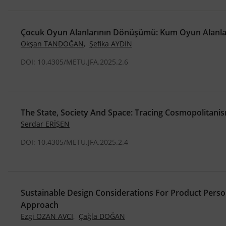
Çocuk Oyun Alanlarının Dönüşümü: Kum Oyun Alanların
Okşan TANDOĞAN
,
Şefika AYDIN
DOI: 10.4305/METU.JFA.2025.2.6
The State, Society And Space: Tracing Cosmopolitani
Serdar ERİŞEN
DOI: 10.4305/METU.JFA.2025.2.4
Sustainable Design Considerations For Product Perso
Approach
Ezgi OZAN AVCI
,
Çağla DOĞAN