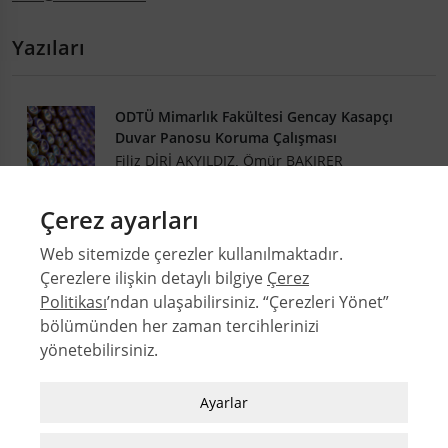
Yazıları
ODTÜ Mimarlık Fakültesi Gencay Kasapçı
Duvar Panosu Koruma Çalışması
Filiz DİRİ AKYILDIZ
,
Ömür BAKIRER
DOI: 10.4305/METU.JFA.2025.1.1
Çerez ayarları
42-1
Web sitemizde çerezler kullanılmaktadır.
.PDF
Çerezlere ilişkin detaylı bilgiye
Çerez
Politikası
’ndan ulaşabilirsiniz. “Çerezleri Yönet”
bölümünden her zaman tercihlerinizi
yönetebilirsiniz.
© 2026 Orta Doğu Teknik Üniversitesi Mimarlık Fakültesi
Sayılar
Zorunlu / Teknik Çerezler
Ayarlar
Yazarlar
Web sitesinde gezinmek, web sitesinin
Dizinler