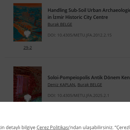
Handling Sub-Soil Urban Archaeologic
in İzmir Historic City Centre
Burak BELGE
DOI: 10.4305/METU.JFA.2012.2.15
29-2
Soloi-Pompeiopolis Antik Dönem Kent P
,
Deniz KAPLAN
Burak BELGE
DOI: 10.4305/METU.JFA.2025.2.1
42-2
in detaylı bilgiye
Çerez Politikası
’ndan ulaşabilirsiniz. “Çere