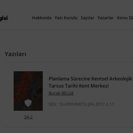
Hakkında
Yazı Kurulu
Sayılar
Yazarlar
Konu Di
Yayına Hazırlanan Ma
Yazıları
Güncel Sayı
Tüm Sayılar
Planlama Sürecine Kentsel Arkeolojik 
Tarsus Tarihi Kent Merkezi
40. Yıl Özel Sayısı
Burak BELGE
DOI: 10.4305/METU.JFA.2017.2.11
34-2