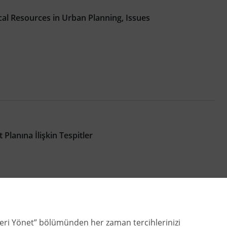
al Resources in Urban Planning, Issues
lanına İlişkin Tespitler
zleri Yönet” bölümünden her zaman tercihlerinizi