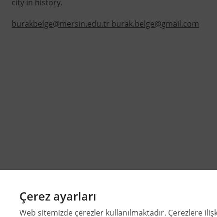
city in history.
burakbelge@mersin.edu.tr burak.belge@gmail.com
Çerez ayarları
Web sitemizde çerezler kullanılmaktadır. Çerezlere ilişk