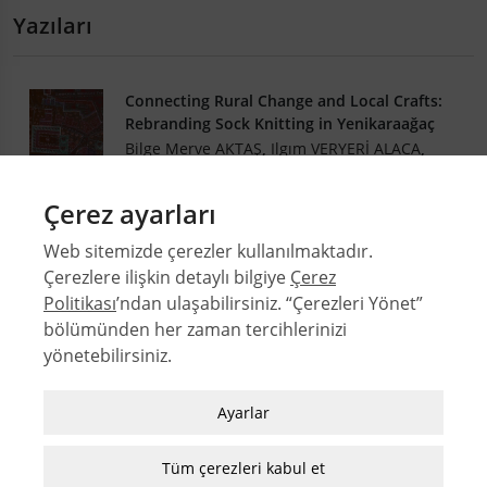
Yazıları
Connecting Rural Change and Local Crafts:
Rebranding Sock Knitting in Yenikaraağaç
Bilge Merve AKTAŞ
,
Ilgım VERYERİ ALACA
,
Burak GÜREL
Çerez ayarları
36-2
DOI: 10.4305/METU.JFA.2019.2.2
Web sitemizde çerezler kullanılmaktadır.
.PDF
Çerezlere ilişkin detaylı bilgiye
Çerez
Politikası
’ndan ulaşabilirsiniz. “Çerezleri Yönet”
bölümünden her zaman tercihlerinizi
yönetebilirsiniz.
© 2026 Orta Doğu Teknik Üniversitesi Mimarlık Fakültesi
Sayılar
Zorunlu / Teknik Çerezler
Ayarlar
Yazarlar
Web sitesinde gezinmek, web sitesinin
Dizinler
özelliklerinden faydalanabilmek için kullanılan
Tüm çerezleri kabul et
MFD Yazı Kılavuzu