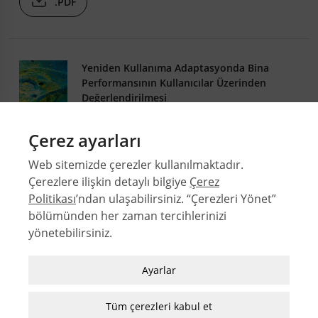
.PDF
Yeniden Kullanıma Adaptasyonda Bina
Performansının Kullanıcılar Üzerinden
Değerlendirilmesi
Dicle AYDIN
,
Esra YALDIZ
Çerez ayarları
DOI: 10.4305/METU.JFA.2010.1.1
27-1
Web sitemizde çerezler kullanılmaktadır.
.PDF
Çerezlere ilişkin detaylı bilgiye
Çerez
Politikası
’ndan ulaşabilirsiniz. “Çerezleri Yönet”
bölümünden her zaman tercihlerinizi
© 2026 Orta Doğu Teknik Üniversitesi Mimarlık Fakültesi
yönetebilirsiniz.
Sayılar
Zorunlu / Teknik Çerezler
Yazarlar
Ayarlar
Web sitesinde gezinmek, web sitesinin
Dizinler
özelliklerinden faydalanabilmek için kullanılan
Tüm çerezleri kabul et
MFD Yazı Kılavuzu