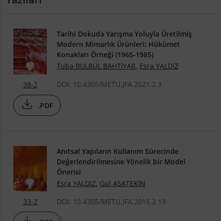
Tarihi Dokuda Yarışma Yoluyla Üretilmiş
Modern Mimarlık Ürünleri: Hükümet
Konakları Örneği (1965-1985)
Tuba BÜLBÜL BAHTİYAR
,
Esra YALDIZ
DOI: 10.4305/METU.JFA.2021.2.3
38-2
.PDF
Anıtsal Yapıların Kullanım Sürecinde
Değerlendirilmesine Yönelik bir Model
Önerisi
Esra YALDIZ
,
Gül ASATEKİN
DOI: 10.4305/METU.JFA.2016.2.13
33-2