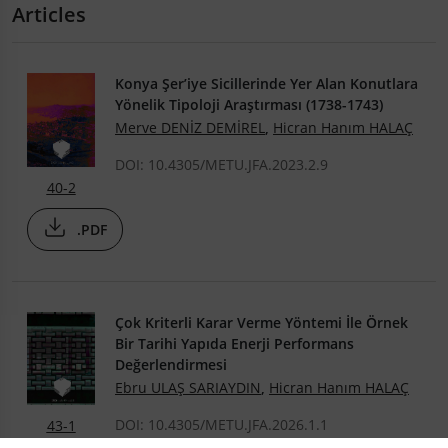
Articles
Konya Şer’iye Sicillerinde Yer Alan Konutlara
Yönelik Tipoloji Araştırması (1738-1743)
Merve DENİZ DEMİREL
,
Hicran Hanım HALAÇ
DOI: 10.4305/METU.JFA.2023.2.9
40-2
.PDF
Çok Kriterli Karar Verme Yöntemi İle Örnek
Bir Tarihi Yapıda Enerji Performans
Değerlendirmesi
Ebru ULAŞ SARIAYDIN
,
Hicran Hanım HALAÇ
DOI: 10.4305/METU.JFA.2026.1.1
43-1