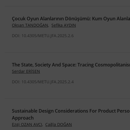
Çocuk Oyun Alanlarının Dönüşümü: Kum Oyun Alanların
Okşan TANDOĞAN
,
Şefika AYDIN
DOI: 10.4305/METU.JFA.2025.2.6
The State, Society And Space: Tracing Cosmopolitani
Serdar ERİŞEN
DOI: 10.4305/METU.JFA.2025.2.4
Sustainable Design Considerations For Product Perso
Approach
Ezgi OZAN AVCI
,
Çağla DOĞAN