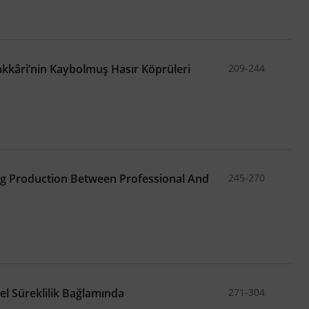
Hakkâri’nin Kaybolmuş Hasır Köprüleri
209-244
ing Production Between Professional And
245-270
el Süreklilik Bağlamında
271-304