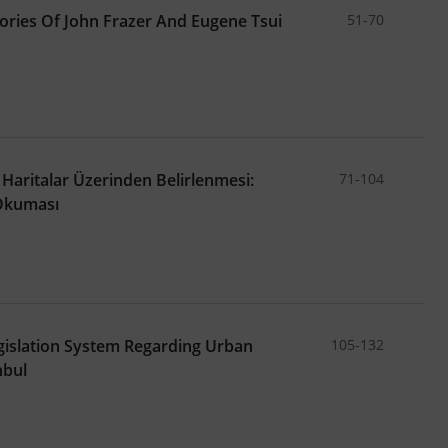
eories Of John Frazer And Eugene Tsui
51-70
 Haritalar Üzerinden Belirlenmesi:
71-104
Okuması
gislation System Regarding Urban
105-132
nbul