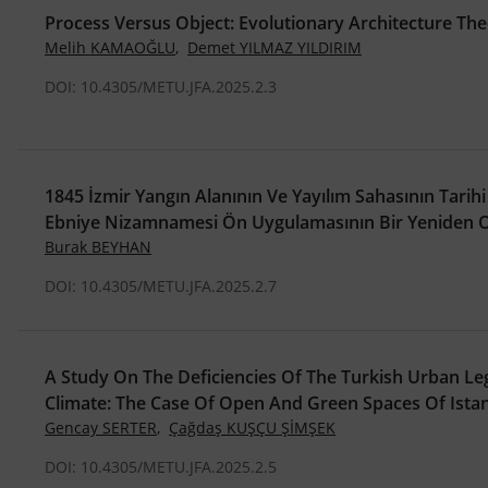
Process Versus Object: Evolutionary Architecture Th
Melih KAMAOĞLU
,
Demet YILMAZ YILDIRIM
DOI: 10.4305/METU.JFA.2025.2.3
1845 İzmir Yangın Alanının Ve Yayılım Sahasının Tarihi
Ebniye Nizamnamesi Ön Uygulamasının Bir Yeniden 
Burak BEYHAN
DOI: 10.4305/METU.JFA.2025.2.7
A Study On The Deficiencies Of The Turkish Urban Le
Climate: The Case Of Open And Green Spaces Of Ista
Gencay SERTER
,
Çağdaş KUŞÇU ŞİMŞEK
DOI: 10.4305/METU.JFA.2025.2.5