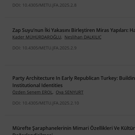
DOI: 10.4305/METU.JFA.2025.2.8
Zap Suyu’nun İki Yakasını Birleştiren Miras Yapıları: 
Kader MÜHÜRDAROĞLU
,
Neslihan DALKILIÇ
DOI: 10.4305/METU.JFA.2025.2.9
Party Architecture In Early Republican Turkey: Build
Institutional Identities
Özden Senem EROL
,
Oya ŞENYURT
DOI: 10.4305/METU.JFA.2025.2.10
Mürefte Şaraphanelerinin Mimari Özellikleri Ve Kültür