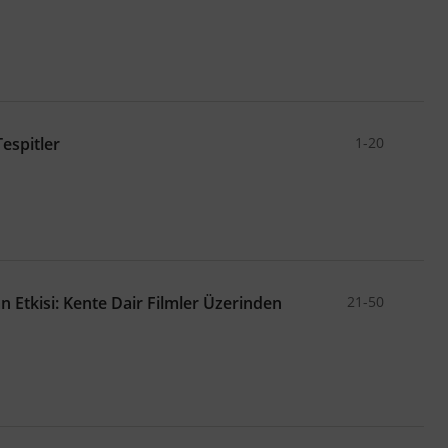
,
,
,
teknikleri
koruma stratejileri
kültürel miras
,
,
Party (RPP)
architectural profession
,
,
,
,
refte
şaraphane
kültürel süreklilik
kültürel peyzaj
espitler
1-20
 Etkisi: Kente Dair Filmler Üzerinden
21-50