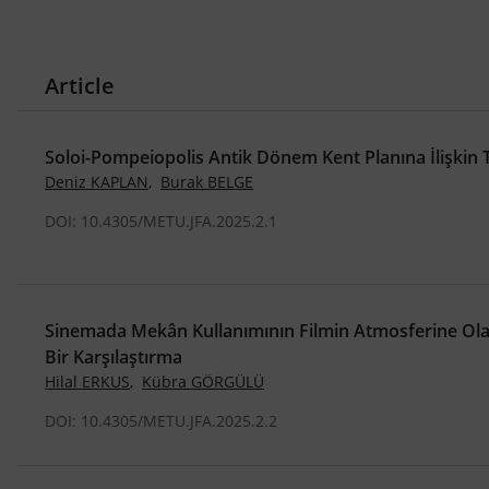
,
ahşap hasır köprüler
geleneksel yapım 
,
party architecture
Republican People’s 
,
,
people’s houses
architect’s identity
Mü
Article
endüstri mirası
Soloi-Pompeiopolis Antik Dönem Kent Planına İlişkin T
Deniz KAPLAN
,
Burak BELGE
DOI: 10.4305/METU.JFA.2025.2.1
Sinemada Mekân Kullanımının Filmin Atmosferine Olan
Bir Karşılaştırma
Hilal ERKUS
,
Kübra GÖRGÜLÜ
DOI: 10.4305/METU.JFA.2025.2.2